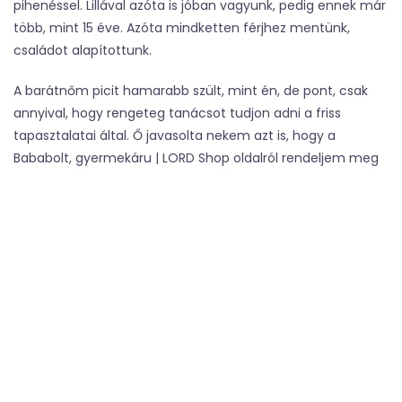
pihenéssel. Lillával azóta is jóban vagyunk, pedig ennek már
több, mint 15 éve. Azóta mindketten férjhez mentünk,
családot alapítottunk.
A barátnőm picit hamarabb szült, mint én, de pont, csak
annyival, hogy rengeteg tanácsot tudjon adni a friss
tapasztalatai által. Ő javasolta nekem azt is, hogy a
Bababolt, gyermekáru | LORD Shop oldalról rendeljem meg
a mindennapokhoz szükséges babaholmikat.
Lilla már jó ideje a Lord Shop oldalról rendel: innen szerzi be
a tisztítószereit, tisztálkodási szereit. Igazából nem tudom,
miért nem tudtam erről korábban, hiszen sülve-főve
együtt voltunk.
Amikor először néztem szét a Bababolt, gyermekáru | LORD
Shop oldalon, kicsit irigyelni kezdtem, hogy nem tudtam
erről hamarabb. Rengeteg minőségi áru szerezhető be
innen remek áron.