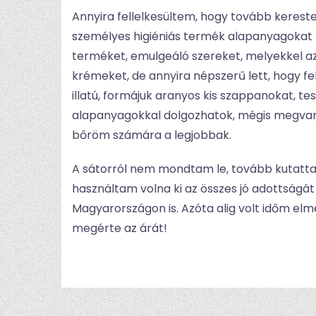
Annyira fellelkesültem, hogy tovább kere
személyes higiéniás termék alapanyagokat f
terméket, emulgeáló szereket, melyekkel az
krémeket, de annyira népszerű lett, hogy f
illatú, formájuk aranyos kis szappanokat, 
alapanyagokkal dolgozhatok, mégis megvan
bőröm számára a legjobbak.
A sátorról nem mondtam le, tovább kutatta
használtam volna ki az összes jó adottságá
Magyarországon is. Azóta alig volt időm elm
megérte az árát!