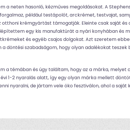
stem a neten hasonló, kézműves megoldásokat. A Steph
orgalmaz, például testápolót, arckrémet, testvajat, sam
 otthoni krémgyártást támogatják. Eleinte csak saját és 
elépítettem egy kis manufaktúrát a nyári konyhában és má
testkrémeket és egyéb csajos dolgokat. Azt szeretem ebb
 a döntési szabadságom, hogy olyan adalékokat teszek
m a témában és úgy találtam, hogy az a márka, melyet a
t évi 1-2 nyaralás alatt, így egy olyan márka mellett dö
enni nyaralni, de jártam vele öko fesztiválon, ahol a saj