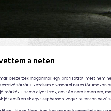
 vettem a neten
t már beszerzek magamnak egy profi sátrat, mert nem nem
fesztiválsátrát. Elkezdtem olvasgatni netes fórumokon arr
 jó márkák. Csomó olyat írtak, amit én nem ismertem, 
 Sok jót említettek egy Stephenson, vagy Stevenson nevű 
ttek ki a találatokban, hanem egy kozmetikai cég termé