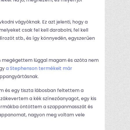
dni vágyóknak. Ez azt jelenti, hogy a
yeket csak fel kell darabolni, fel kell
dírozót stb., és így könnyedén, egyszerűen
yán megégettem lúggal magam és azóta nem
ogy
a Stephenson termékeit már
zappangyártásnak.
m és egy tiszta lábosban feltettem a
ozzákevertem a kék színezőanyagot, egy kis
on formákba öntöttem a szappanmasszát és
ű szappanomat, nagyon meg voltam vele