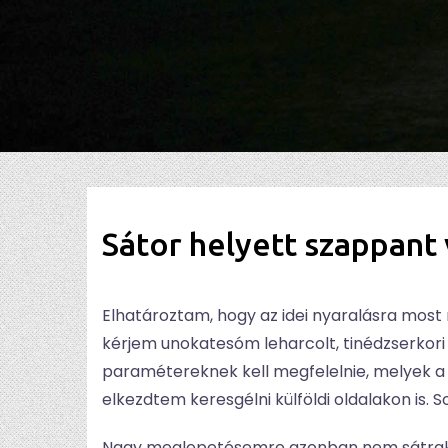
Sátor helyett szappant
Elhatároztam, hogy az idei nyaralásra mos
kérjem unokatesóm leharcolt, tinédzserkori 
paramétereknek kell megfelelnie, melyek a
elkezdtem keresgélni külföldi oldalakon is.
Nagy meglepetésemre azonban nem sátrak jö