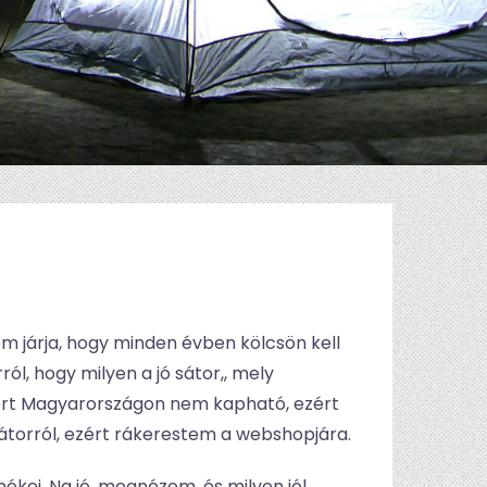
 járja, hogy minden évben kölcsön kell
ól, hogy milyen a jó sátor,, mely
mert Magyarországon nem kapható, ezért
sátorról, ezért rákerestem a webshopjára.
kei. Na jó, megnézem, és milyen jól