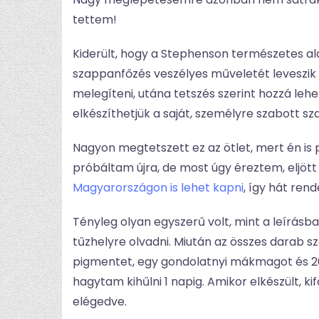
tettem!
Kiderült, hogy a Stephenson természetes al
szappanfőzés veszélyes műveletét leveszik a
melegíteni, utána tetszés szerint hozzá lehe
elkészíthetjük a saját, személyre szabott s
Nagyon megtetszett ez az ötlet, mert én 
próbáltam újra, de most úgy éreztem, eljött
Magyarországon is lehet kapni
, így hát ren
Tényleg olyan egyszerű volt, mint a leírás
tűzhelyre olvadni. Miután az összes darab s
pigmentet, egy gondolatnyi mákmagot és 20 
hagytam kihűlni 1 napig. Amikor elkészült, 
elégedve.