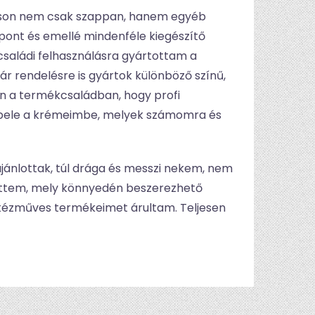
enson nem csak szappan, hanem egyéb
pont és emellé mindenféle kiegészítő
családi felhasználásra gyártottam a
r rendelésre is gyártok különböző színű,
en a termékcsaládban, hogy profi
 bele a krémeimbe, melyek számomra és
jánlottak, túl drága és messzi nekem, nem
ntöttem, mely könnyedén beszerezhető
át kézműves termékeimet árultam. Teljesen