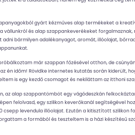
apanyagokból gyárt kézműves alap termékeket a kreatívko
 vállunkról és alap szappankeverékeket forgalmaznak, mel
t adni bármilyen adalékanyagot, aromát, illóolajat, bőrra
zappanunkat.
is próbálkoztam már szappan főzésével otthon, de csún
 az én időm! Rövidke internetes kutatás során kiderült, h
deltem is egy kezdő csomagot és nekiláttam az itthoni s
ban, az alap szappantömböt egy vágódeszkán felkockázta
zépen felolvasd, egy szilikon keverőkanál segítségével h
csepp levendula illóolajat. Ezután a kitisztított szilik
kiforgattam a formából és teszteltem is a házi készítés